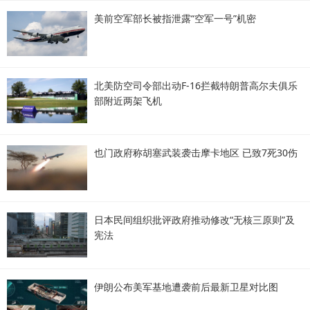
美前空军部长被指泄露“空军一号”机密
北美防空司令部出动F-16拦截特朗普高尔夫俱乐
部附近两架飞机
也门政府称胡塞武装袭击摩卡地区 已致7死30伤
日本民间组织批评政府推动修改“无核三原则”及
宪法
伊朗公布美军基地遭袭前后最新卫星对比图