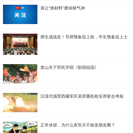
莫让“推材料”磨掉精气神
师生成战友！导师预备役上校，学生预备役上士
娄山关下军民齐唱《歌唱祖国》
沉浸式感受西藏军区某部重机枪实弹射击考核
正常休假，为什么有官兵不敢发朋友圈？