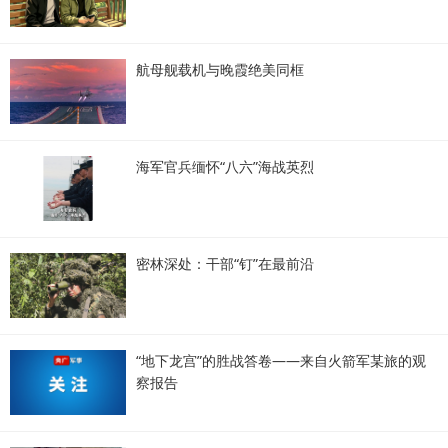
航母舰载机与晚霞绝美同框
海军官兵缅怀“八六”海战英烈
密林深处：干部“钉”在最前沿
“地下龙宫”的胜战答卷——来自火箭军某旅的观
察报告