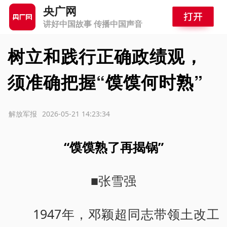
央广网
讲好中国故事 传播中国声音
树立和践行正确政绩观，
须准确把握“馍馍何时熟”
源：解放军报
2026-05-21 14:23:34
“馍馍熟了再揭锅”
■张雪强
1947年，邓颖超同志带领土改工