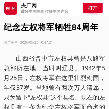
央广网
讲好中国故事 传播中国声音
纪念左权将军牺牲84周年
源：央广军事
2026-05-25 10:47:21
山西省晋中市左权县曾是八路军
总部所在地，当时叫辽县。1942年5
月25日，左权将军在这里壮烈殉国，
年仅37岁。当地曾有两次万人请愿，
只为留下“左权县”这个县名。现在的左
权县有一条为纪念左权将军而命名的