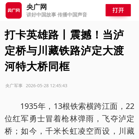
央广网
讲好中国故事 传播中国声音
打卡英雄路丨震撼！当泸
定桥与川藏铁路泸定大渡
河特大桥同框
源：央广军事
2026-05-28 12:45:43
1935年，13根铁索横跨江面，22
位红军勇士冒着枪林弹雨，飞夺泸定
桥；如今，千米长虹凌空而设，川藏