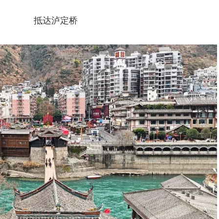
抵达泸定桥