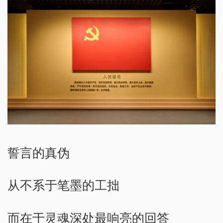
誓言的真伪
从不系于笔墨的工拙
而在于灵魂深处最响亮的回答