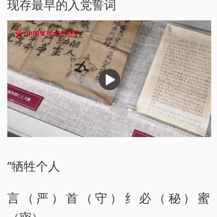
现存最早的入党誓词
播
放
“牺牲个人
言（严）首（守）纟必（秘）蜜
（密）