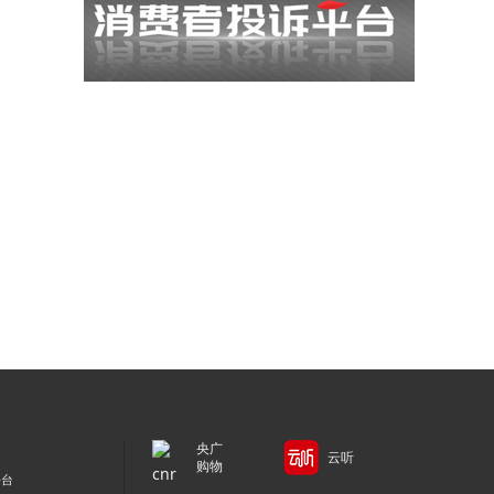
央广
云听
购物
平台