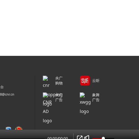
央广
云听
购物
平台
@cnr.cn
央广
象舞
广告
广告
00:00
/
00:00