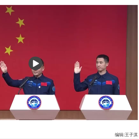
播
放
编辑:王子淇