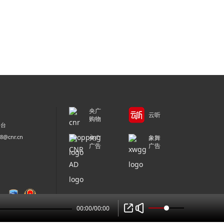
央广
云听
购物
平台
@cnr.cn
央广
象舞
广告
广告
00:00
/
00:00