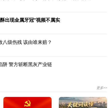
桃酥出现金属牙冠”视频不属实
致八级伤残 该由谁来赔？
陷阱 警方斩断黑灰产业链
更多>>