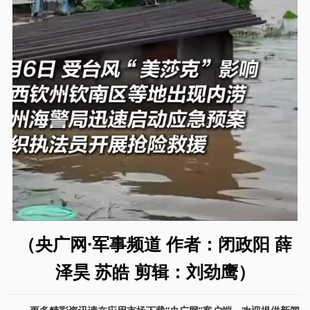
（央广网·军事频道 作者：闭政阳 薛
泽昊 苏皓 剪辑：刘劲鹰）