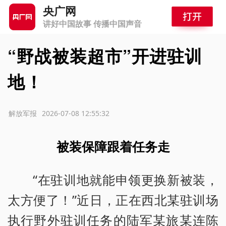
央广网
讲好中国故事 传播中国声音
“野战被装超市”开进驻训
地！
源：解放军报
2026-07-08 12:55:32
被装保障跟着任务走
“在驻训地就能申领更换新被装，
太方便了！”近日，正在西北某驻训场
执行野外驻训任务的陆军某旅某连陈