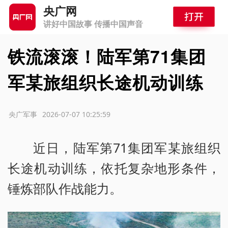
央广网
讲好中国故事 传播中国声音
铁流滚滚！陆军第71集团
军某旅组织长途机动训练
源：央广军事
2026-07-07 10:25:59
近日，陆军第71集团军某旅组织
长途机动训练，依托复杂地形条件，
锤炼部队作战能力。