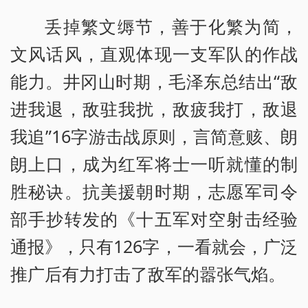
丢掉繁文缛节，善于化繁为简，
文风话风，直观体现一支军队的作战
能力。井冈山时期，毛泽东总结出“敌
进我退，敌驻我扰，敌疲我打，敌退
我追”16字游击战原则，言简意赅、朗
朗上口，成为红军将士一听就懂的制
胜秘诀。抗美援朝时期，志愿军司令
部手抄转发的《十五军对空射击经验
通报》，只有126字，一看就会，广泛
推广后有力打击了敌军的嚣张气焰。