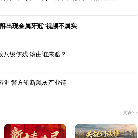
桃酥出现金属牙冠”视频不属实
致八级伤残 该由谁来赔？
陷阱 警方斩断黑灰产业链
更多>>