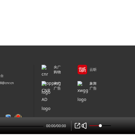
央广
云听
购物
平台
@cnr.cn
央广
象舞
广告
广告
00:00
/
00:00