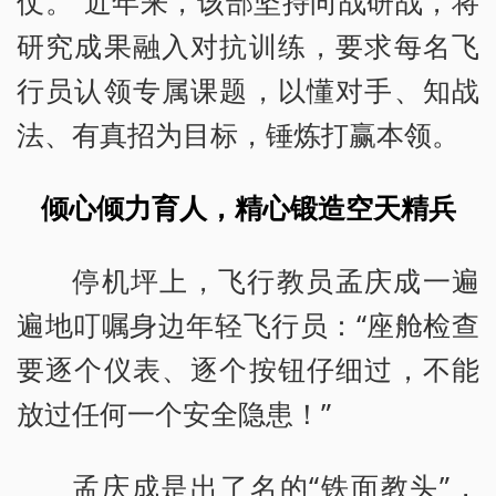
仗。”近年来，该部坚持向战研战，将
研究成果融入对抗训练，要求每名飞
行员认领专属课题，以懂对手、知战
法、有真招为目标，锤炼打赢本领。
倾心倾力育人，精心锻造空天精兵
停机坪上，飞行教员孟庆成一遍
遍地叮嘱身边年轻飞行员：“座舱检查
要逐个仪表、逐个按钮仔细过，不能
放过任何一个安全隐患！”
孟庆成是出了名的“铁面教头”，