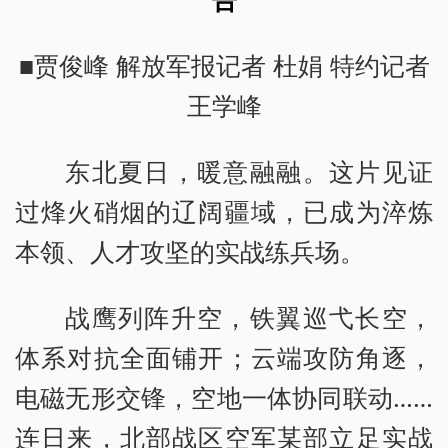
■贾俊峰 解放军报记者 杜娟 特约记者
王学峰
东北夏日，暖意融融。这片见证
过烽火硝烟的辽阔疆域，已成为淬炼
本领、人才攻坚的实战练兵场。
战鹰列阵升空，铁翼巡弋长空，
体系对抗全面铺开；云端攻防角逐，
电磁无形交锋，空地一体协同联动……
连日来，北部战区空军某部立足实战