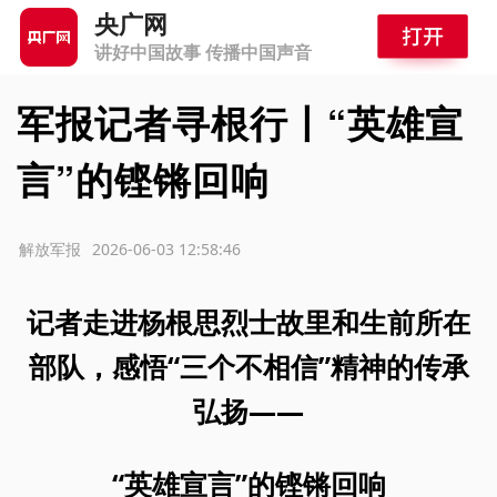
央广网
讲好中国故事 传播中国声音
军报记者寻根行丨“英雄宣
言”的铿锵回响
源：解放军报
2026-06-03 12:58:46
记者走进杨根思烈士故里和生前所在
部队，感悟“三个不相信”精神的传承
弘扬——
“英雄宣言”的铿锵回响