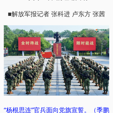
■解放军报记者 张科进 卢东方 张茜
“杨根思连”官兵面向党旗宣誓。（季鹏