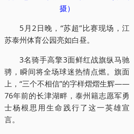
摄）
5月2日晚，“苏超”比赛现场，江
苏泰州体育公园亮如白昼。
3名骑手高擎3面鲜红战旗纵马驰
骋，瞬间将全场球迷热情点燃。旗面
上，“三个不相信”的字样熠熠生辉——
76年前的长津湖畔，泰州籍志愿军勇
士杨根思用生命践行了这一英雄宣
言。