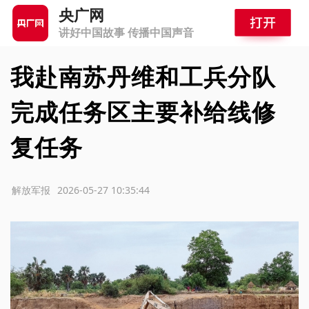
央广网
讲好中国故事 传播中国声音
我赴南苏丹维和工兵分队
完成任务区主要补给线修
复任务
源：解放军报
2026-05-27 10:35:44