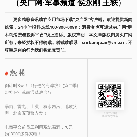
（央广网·军事频道 侯永刚 王轶）
更多精彩资讯请在应用市场下载“央广网”客户端。欢迎提供新闻
线索，24小时报料热线400-800-0088；消费者也可通过央广网“啄
木鸟消费者投诉平台”线上投诉。版权声明：本文章版权归属央广网
所有，未经授权不得转载。转载请联系：cnrbanquan@cnr.cn，不
尊重原创的行为我们将追究责任。
倒计时3天！《行进的海岸线》(第二季)
即将在江苏南通踏浪启航！
暴雨、雷电、山洪、积水内涝、地质灾
害，北京五预警齐发！
长按二维码
关注精彩内容
电商平台前员工利用系统漏洞，“0元
购”3000多件家电！