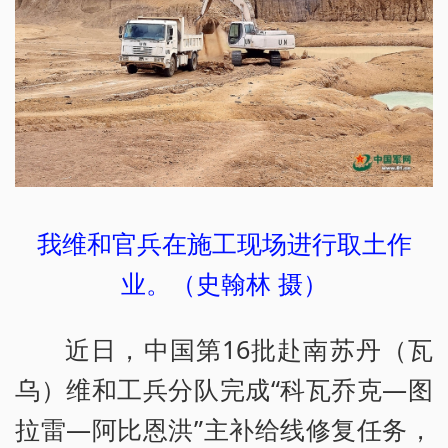
我维和官兵在施工现场进行取土作
业。（史翰林 摄）
近日，中国第16批赴南苏丹（瓦
乌）维和工兵分队完成“科瓦乔克—图
拉雷—阿比恩洪”主补给线修复任务，