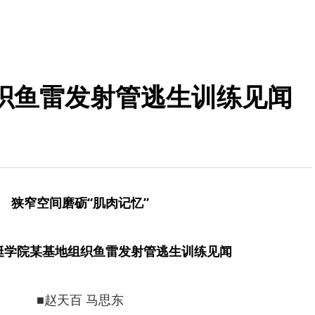
织鱼雷发射管逃生训练见闻
狭窄空间磨砺“肌肉记忆”
艇学院某基地组织鱼雷发射管逃生训练见闻
■赵天百 马思东