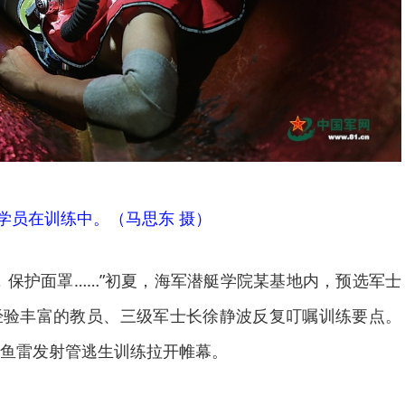
学员在训练中。（马思东 摄）
，保护面罩……”初夏，海军潜艇学院某基地内，预选军士
经验丰富的教员、三级军士长徐静波反复叮嘱训练要点。
鱼雷发射管逃生训练拉开帷幕。