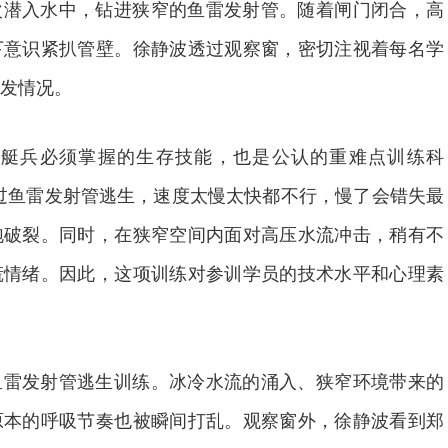
次潜入水中，钻进狭窄的鱼雷发射管。随着闸门闭合，高
下意识紧扒管壁。徐静波透过观察窗，密切注视着每名学
发情况。
潜艇兵必须掌握的生存技能，也是公认的重难点训练科
过鱼雷发射管逃生，速度太慢太快都不行，慢了会错失最
泡破裂。同时，在狭窄空间内面对高压水流冲击，稍有不
慌情绪。因此，这项训练对参训学员的技术水平和心理素
鱼雷发射管逃生训练。冰冷水流的涌入、狭窄环境带来的
原本的呼吸节奏也被瞬间打乱。观察窗外，徐静波看到郑