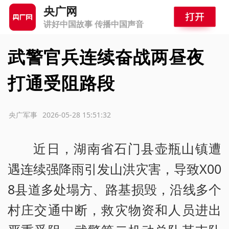
央广网
讲好中国故事 传播中国声音
武警官兵连续奋战两昼夜
打通受阻路段
源：央广军事
2026-05-28 15:51:32
近日，湖南省石门县壶瓶山镇遭
遇连续强降雨引发山洪灾害，导致X00
8县道多处塌方、路基损毁，沿线多个
村庄交通中断，救灾物资和人员进出