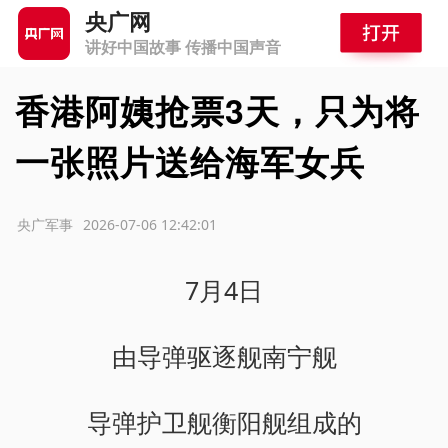
央广网
讲好中国故事 传播中国声音
香港阿姨抢票3天，只为将
一张照片送给海军女兵
源：央广军事
2026-07-06 12:42:01
7月4日
由导弹驱逐舰南宁舰
导弹护卫舰衡阳舰组成的