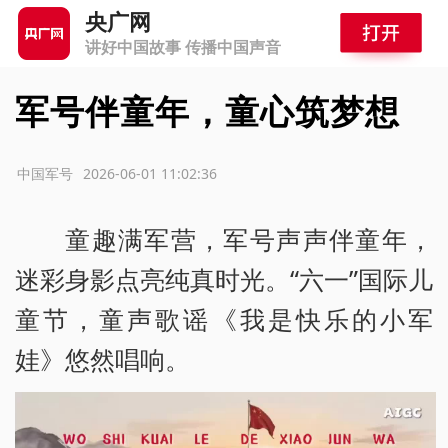
央广网
讲好中国故事 传播中国声音
军号伴童年，童心筑梦想
源：中国军号
2026-06-01 11:02:36
童趣满军营，军号声声伴童年，
迷彩身影点亮纯真时光。“六一”国际儿
童节，童声歌谣《我是快乐的小军
娃》悠然唱响。