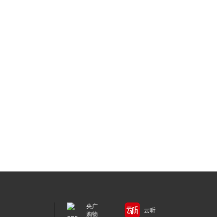
央广
云听
购物