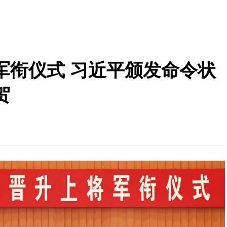
军衔仪式 习近平颁发命令状
贺