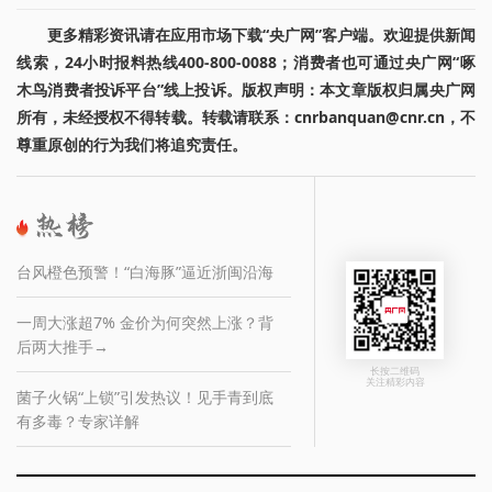
更多精彩资讯请在应用市场下载“央广网”客户端。欢迎提供新闻
线索，24小时报料热线400-800-0088；消费者也可通过央广网“啄
木鸟消费者投诉平台”线上投诉。版权声明：本文章版权归属央广网
所有，未经授权不得转载。转载请联系：cnrbanquan@cnr.cn，不
尊重原创的行为我们将追究责任。
台风橙色预警！“白海豚”逼近浙闽沿海
一周大涨超7% 金价为何突然上涨？背
后两大推手→
长按二维码
关注精彩内容
菌子火锅“上锁”引发热议！见手青到底
有多毒？专家详解