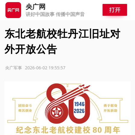
央广网
讲好中国故事 传播中国声音
东北老航校牡丹江旧址对
外开放公告
源：央广军事
2026-06-02 19:55:57