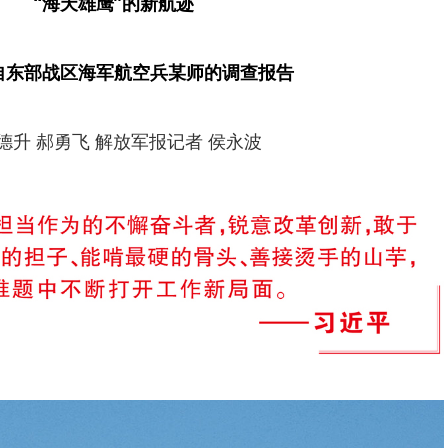
“海天雄鹰”的新航迹
自东部战区海军航空兵某师的调查报告
德升 郝勇飞 解放军报记者 侯永波