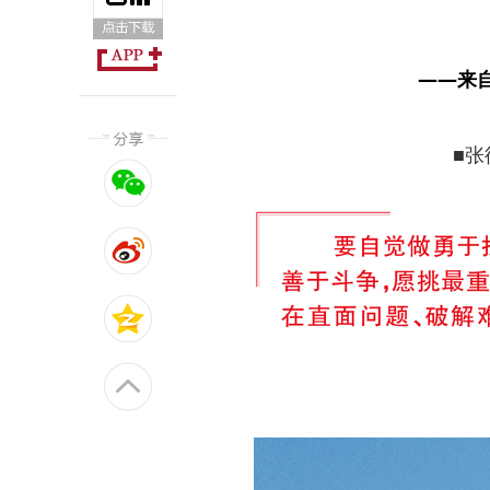
——来
■张