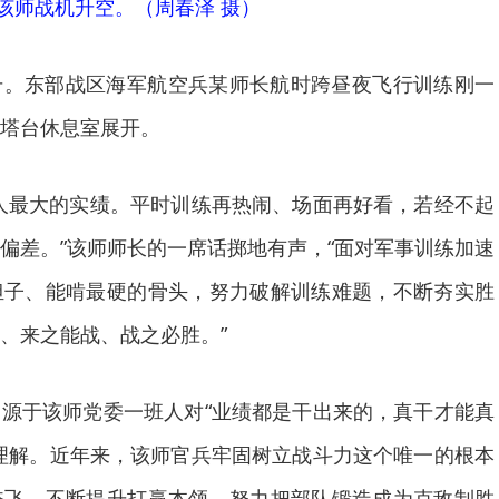
该师战机升空。（周春泽 摄）
升。东部战区海军航空兵某师长航时跨昼夜飞行训练刚一
塔台休息室展开。
人最大的实绩。平时训练再热闹、场面再好看，若经不起
偏差。”该师师长的一席话掷地有声，“面对军事训练加速
担子、能啃最硬的骨头，努力破解训练难题，不断夯实胜
、来之能战、战之必胜。”
源于该师党委一班人对“业绩都是干出来的，真干才能真
理解。近年来，该师官兵牢固树立战斗力这个唯一的根本
奋飞，不断提升打赢本领，努力把部队锻造成为克敌制胜