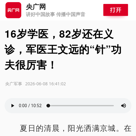
央广网
讲好中国故事 传播中国声音
16岁学医，82岁还在义
诊，军医王文远的“针”功
夫很厉害！
源：央广军事
2026-06-08 16:41:02
夏日的清晨，阳光洒满京城。在