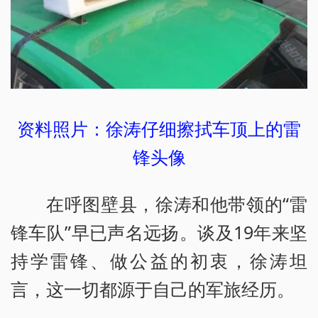
资料照片：徐涛仔细擦拭车顶上的雷
锋头像
在呼图壁县，徐涛和他带领的“雷
锋车队”早已声名远扬。谈及19年来坚
持学雷锋、做公益的初衷，徐涛坦
言，这一切都源于自己的军旅经历。