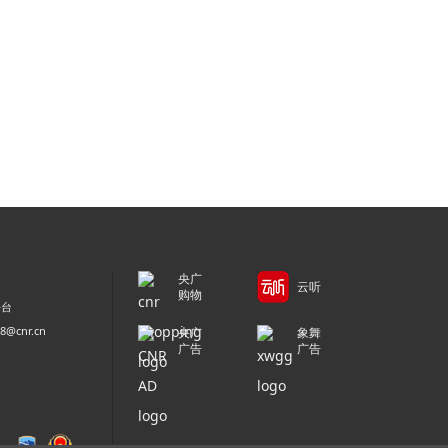
央广
云听
购物
平台
@cnr.cn
央广
象舞
广告
广告