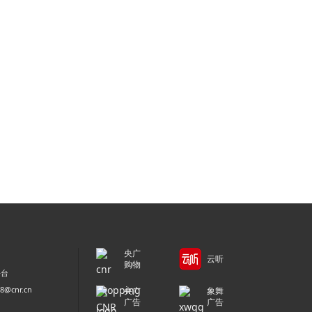
央广
云听
购物
平台
@cnr.cn
央广
象舞
广告
广告