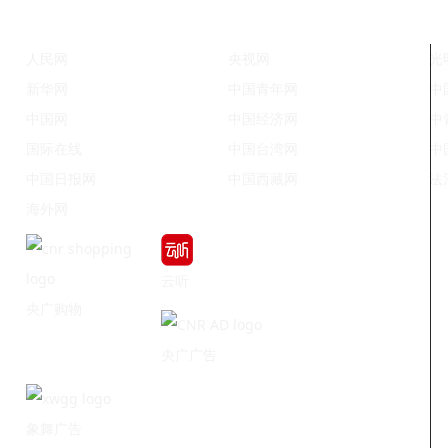
人民网
央视网
光
新华网
中国青年网
中
中国网
中国经济网
中
国际在线
中国台湾网
中
中国日报网
中国西藏网
法
海外网
云听
央广购物
央广广告
象舞广告