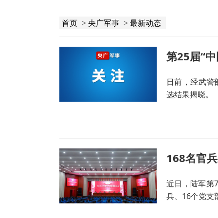
首页
>
央广军事
>
最新动态
第25届“
日前，经武警
选结果揭晓。
168名官
近日，陆军第7
兵、16个党支