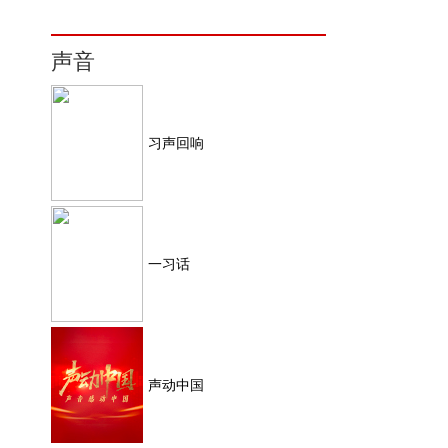
声音
习声回响
一习话
声动中国