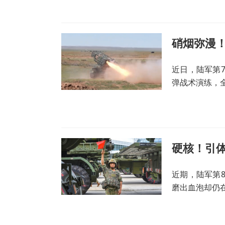
硝烟弥漫
近日，陆军第
弹战术演练，
硬核！引体
近期，陆军第
磨出血泡却仍
个，他刷新了