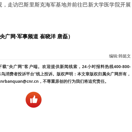
观，走访巴斯里斯克海军基地并前往巴新大学医学院开展
央广网·军事频道 崔晓洋 唐磊）
编辑:韩懿文
“央广网”客户端。欢迎提供新闻线索，24小时报料热线400-800-
啄木鸟消费者投诉平台”线上投诉。版权声明：本文章版权归属央广网所有，
banquan@cnr.cn，不尊重原创的行为我们将追究责任。