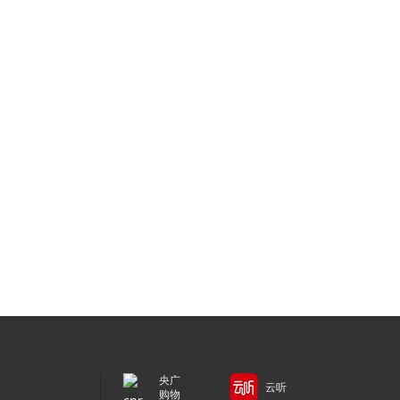
央广
云听
购物