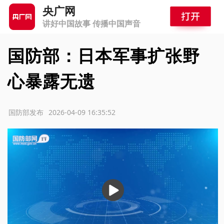
央广网
讲好中国故事 传播中国声音
国防部：日本军事扩张野
心暴露无遗
源：国防部发布
2026-04-09 16:35:52
播
放