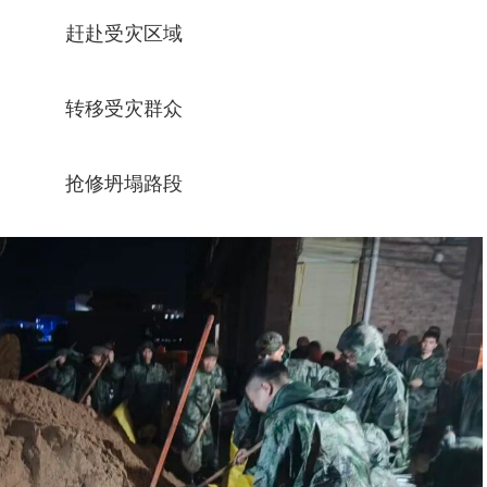
赶赴受灾区域
转移受灾群众
抢修坍塌路段