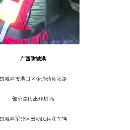
广西防城港
防城港市港口区企沙镇朝阳路
部分路段出现坍塌
防城港军分区出动民兵和车辆