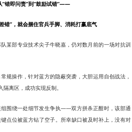
从“错即问责”到“鼓励试错”——
零差错”，就会捆住官兵手脚、消耗打赢底气
部队某部专业技术尖子牛晓嘉，仍对数月前的一场对抗训
出常规操作，针对蓝方的隐蔽突袭，大胆运用自创战法，
进入隔离区，成功实现反制。
核组围绕一处细节发生争执——双方拼杀正酣时，该部通
关键点位被蓝方钻了空子。所幸缺口被及时补上，没有对