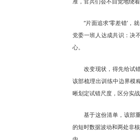
准，官兵们会不自觉地绕着
“片面追求‘零差错’
党委一班人达成共识：决
心。
改变现状，得先给试
该部梳理出训练中边界模糊
晰划定试错尺度，区分实战
基于这份清单，该部
的短时数据波动和两处非核
内。