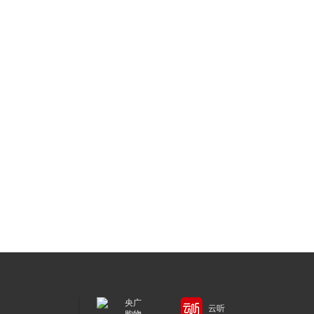
央广
云听
购物