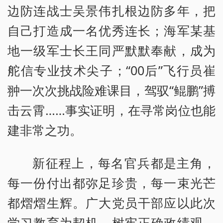
边防连战士吴景伟扎根边防多年，把
自己打造成一名优秀连长；海军某基
地一级军士长王同严默默奉献，成为
舵信专业技术尖子；“00后”飞行员崔
翀一次次挑战险难课目，驾驭“鲲鹏”搏
击云霄……事实证明，在寻常岗位也能
建非常之功。
新征程上，每名官兵都是主角，
每一份付出都弥足珍贵，每一束光芒
都熠熠生辉。广大党员干部应以此次
学习教育为契机，树牢正确政绩观，