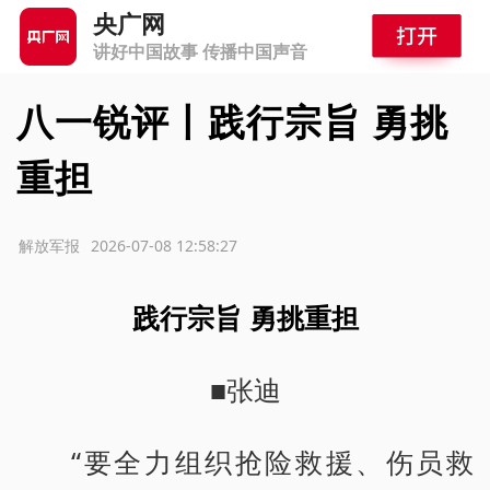
央广网
讲好中国故事 传播中国声音
八一锐评丨践行宗旨 勇挑
重担
源：解放军报
2026-07-08 12:58:27
践行宗旨 勇挑重担
■张迪
“要全力组织抢险救援、伤员救