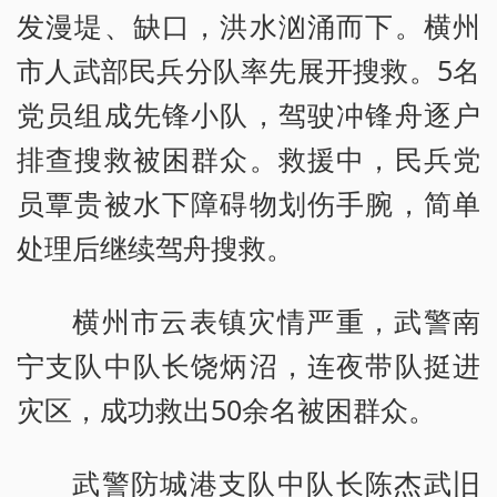
发漫堤、缺口，洪水汹涌而下。横州
市人武部民兵分队率先展开搜救。5名
党员组成先锋小队，驾驶冲锋舟逐户
排查搜救被困群众。救援中，民兵党
员覃贵被水下障碍物划伤手腕，简单
处理后继续驾舟搜救。
横州市云表镇灾情严重，武警南
宁支队中队长饶炳沼，连夜带队挺进
灾区，成功救出50余名被困群众。
武警防城港支队中队长陈杰武旧