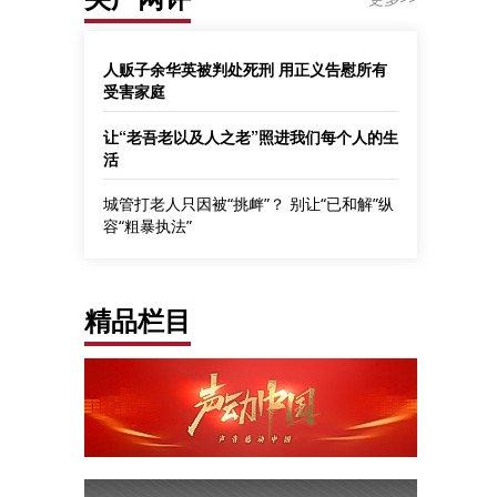
人贩子余华英被判处死刑 用正义告慰所有
受害家庭
让“老吾老以及人之老”照进我们每个人的生
活
城管打老人只因被“挑衅”？ 别让“已和解”纵
容“粗暴执法”
精品栏目