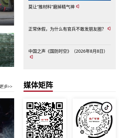
莫让“推材料”磨掉精气神
！
正常休假，为什么有官兵不敢发朋友圈？
中国之声《国防时空》（2026年8月8日）
！
媒体矩阵
更多>>