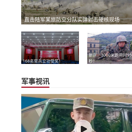
直击陆军某旅防空分队实弹射击硬核现场
新兵，3000米跑用时9分
168名官兵立功受奖！
秒！
军事视讯