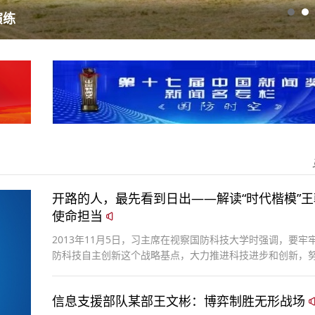
演练
开路的人，最先看到日出——解读“时代楷模”王
使命担当
2013年11月5日，习主席在视察国防科技大学时强调，要牢
防科技自主创新这个战略基点，大力推进科技进步和创新，
瞻性、战略性领域占有一席之地。在国内率先提出“高可信软
概念的王戟，牢记统帅嘱托，带领团队持续攻坚，闯出了一
信息支援部队某部王文彬：博弈制胜无形战场
控的新路，为保障大国重器关键软件安全可靠作出重要贡献