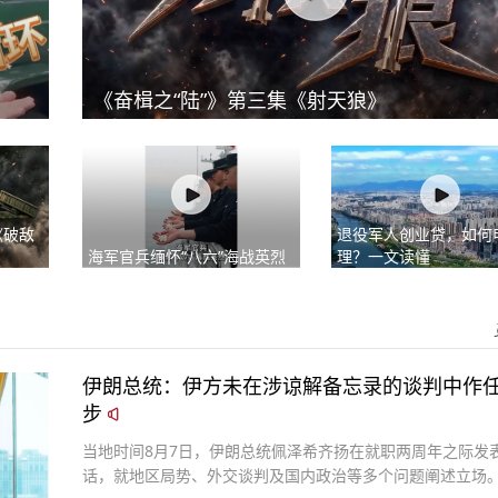
《奋楫之“陆”》第三集《射天狼》
《破敌
退役军人创业贷，如何
海军官兵缅怀“八六”海战英烈
理？一文读懂
伊朗总统：伊方未在涉谅解备忘录的谈判中作
步
当地时间8月7日，伊朗总统佩泽希齐扬在就职两周年之际发
话，就地区局势、外交谈判及国内政治等多个问题阐述立场