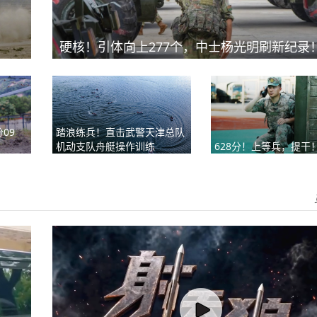
硬核！引体向上277个，中士杨光明刷新纪录
09
踏浪练兵！直击武警天津总队
机动支队舟艇操作训练
628分！上等兵，提干