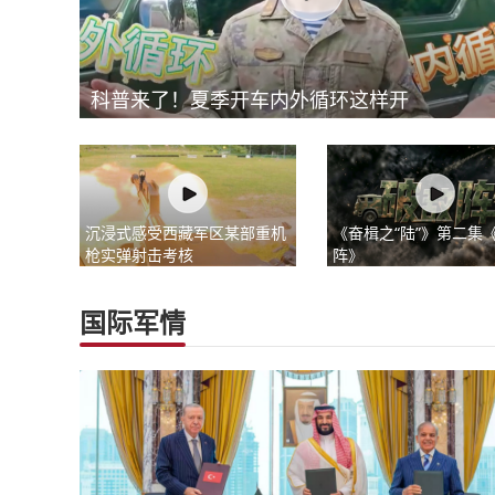
科普来了！夏季开车内外循环这样开
沉浸式感受西藏军区某部重机
《奋楫之“陆”》第二集
枪实弹射击考核
阵》
国际军情