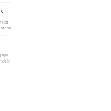
前对其
027年
打击黑
乌克兰