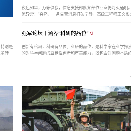
夜色如墨，万籁俱寂，信息支援部队某部作业室仍灯火通明。
流异常！”突然，一条告警消息打破宁静。高级工程师王文彬
判处置，对比特征、锁定目标、追踪溯源……很快，一次隐蔽
击被成功处置。
强军论坛丨涵养“科研的品位”
新特别是
创新有格局，科研有品位。科研的品位，是科学家在科学探
改革转
的对科学问题的直觉性判断和审美能力，既包含对问题本质
的实战
察力，也涵盖对研究方法与方向的选择能力。它是科研工作
示范，
养、格局视野、价值追求的集中体现。