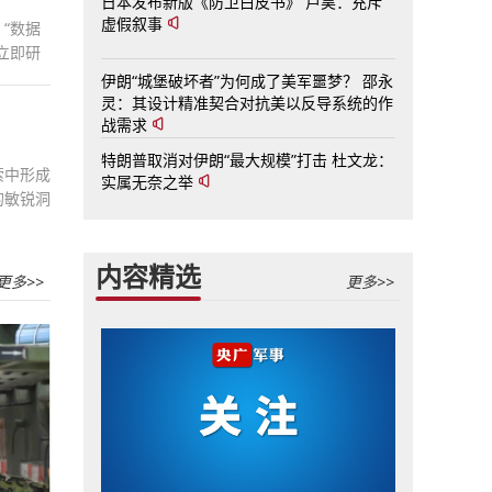
日本发布新版《防卫白皮书》 卢昊：充斥
虚假叙事
“数据
立即研
试探攻
伊朗“城堡破坏者”为何成了美军噩梦？ 邵永
灵：其设计精准契合对抗美以反导系统的作
战需求
特朗普取消对伊朗“最大规模”打击 杜文龙：
索中形成
实属无奈之举
的敏锐洞
者学术素
内容精选
更多>>
更多>>