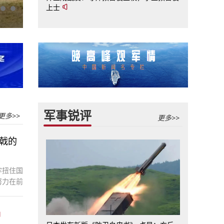
上士
乘风破浪！气垫艇海上踏浪出击太帅了
军事锐评
更多>>
更多>>
戟的
牢扭住国
努力在前
件技术”
条自主可
。