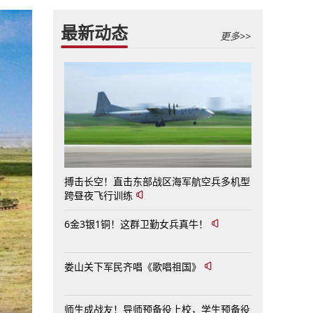
最新动态
更多>>
搏击长空！直击东部战区海军航空兵多机型
跨昼夜飞行训练
6金3银1铜！这群卫勤女兵真牛！
娄山关下军民齐唱《歌唱祖国》
师生成战友！导师预备役上校，学生预备役