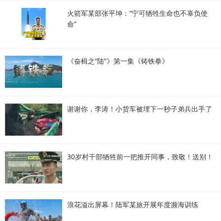
火箭军某部张平坤：“宁可牺牲生命也不辜负使
命”
《奋楫之“陆”》第一集《铸铁拳》
谢谢你，李涛！小货车被埋下一秒子弟兵出手了
30岁村干部牺牲前一把推开同事，致敬！送别！
浪花溢出屏幕！陆军某旅开展年度濒海训练