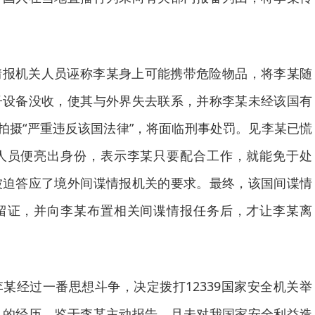
情报机关人员诬称李某身上可能携带危险物品，将李某随
子设备没收，使其与外界失去联系，并称李某未经该国有
行拍摄“严重违反该国法律”，将面临刑事处罚。见李某已慌
人员便亮出身份，表示李某只要配合工作，就能免于处
被迫答应了境外间谍情报机关的要求。最终，该国间谍情
留证，并向李某布置相关间谍情报任务后，才让李某离
某经过一番思想斗争，决定拨打12339国家安全机关举
己的经历。鉴于李某主动报告，且未对我国家安全利益造