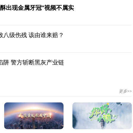
桃酥出现金属牙冠”视频不属实
致八级伤残 该由谁来赔？
陷阱 警方斩断黑灰产业链
更多>>