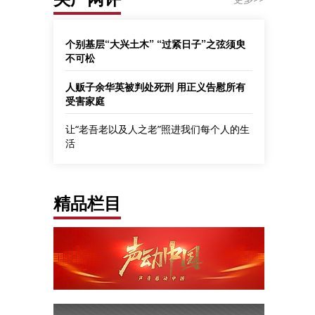
个别基层“大兴土木” “过紧日子”之弦须臾
不可松
人贩子余华英被判处死刑 用正义告慰所有
受害家庭
让“老吾老以及人之老”照进我们每个人的生
活
精品栏目